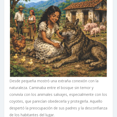
Desde pequeña mostró una extraña conexión con la
naturaleza. Caminaba entre el bosque sin temor y
convivía con los animales salvajes, especialmente con los
coyotes, que parecían obedecerla y protegerla. Aquello
despertó la preocupación de sus padres y la desconfianza
de los habitantes del lugar.